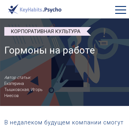
+7 (495) 177-45-16
КОРПОРАТИВНАЯ КУЛЬТУРА
ПРОДУКТЫ
Гормоны на работе
БИБЛИОТЕКА
О КОМПАНИИ
Автор статьи:
Екатерина
Тышковская, Игорь
Ниесов
В недалеком будущем компании смогут