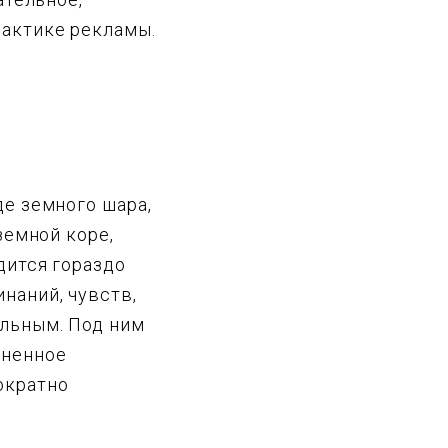
рактике рекламы.
де земного шара,
земной коре,
дится гораздо
наний, чувств,
ельным. Под ним
лненное
ократно