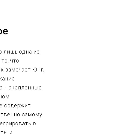
ое
о лишь одна из
то, что
к замечает Юнг,
жание
а, накопленные
чном
е содержит
ственно самому
тегрировать в
кты и