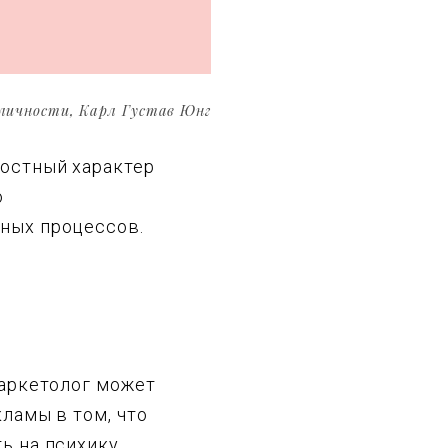
личности, Карл Густав Юнг
лостный характер
о
ных процессов.
маркетолог может
ламы в том, что
ь на психику