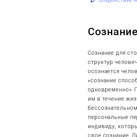
Сознание
Сознание для сто
структур человеч
осознается чело
«сознание спосо
одновременно». Г
им в течение жиз
бессознательном
персональные пе
индивиду, которы
свое сознание. 