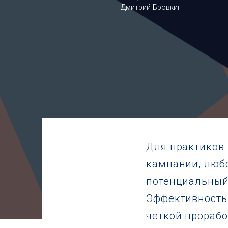
Дмитрий Бровкин
Для практиков 
кампании, люб
потенциальный 
Эффективность 
четкой прорабо