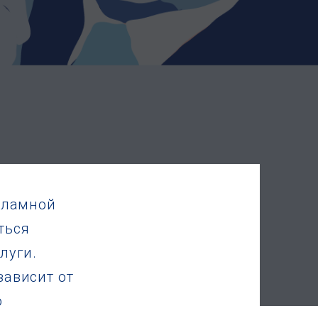
кламной
ться
луги.
зависит от
о