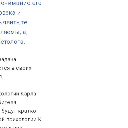
понимание его
овека и
ыявить те
ляемы, а,
етолога.
задача
ется в своих
л.
хологии Карла
бителя
 будут кратко
й психологии К.
ательное,