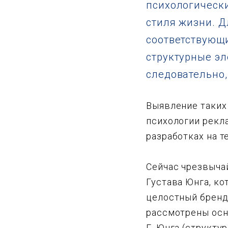
психологически
стиля жизни. Д
соответствующи
структурные эл
следовательно,
Выявление таких
психологии рекла
разработках на т
Сейчас чрезвыча
Густава Юнга, к
целостный бренд-
рассмотрены осн
Г. Юнга (структу