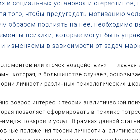
х и социальных установок и стереотипов, 
ля того, чтобы предугадать мотивацию чел
м образом повлиять на нее, необходимо в
ементы психики, которые могут быть управ
 и изменяемы в зависимости от задач марк
 элементов или «точек воздействия» — главная 
мы, которая, в большинстве случаев, основыва
еории личности различных психологических шко
йно возрос интерес к теории аналитической пси
оторая позволяет cформировать в психике потре
имидж товаров и услуг. В рамках данной статьи
овные положения теории личности аналитическо
ра личности, сознательное и личностное бессозн