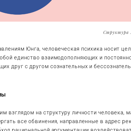
Структура 
авлениям Юнга, человеческая психика носит це
собой единство взаимодополняющих и постоянн
их друг с другом сознательных и бессознатель
мы
им взглядом на структуру личности человека, 
ргать все обвинения, направленные в адрес рек
обход рациональной аргументации воздействоват