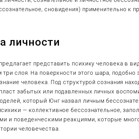
ссознательное, сновидения) применительно к п
а личности
предлагает представить психику человека в ви
 три слоя. На поверхности этого шара, подобно 
знание человека. Под структурой сознания нахо
пласт забытых или подавленных личных воспоми
оделей, который Юнг назвал личным бессознат
психики — коллективное бессознательное, запо
ми и поведенческими реакциями, которые мног
стории человечества.