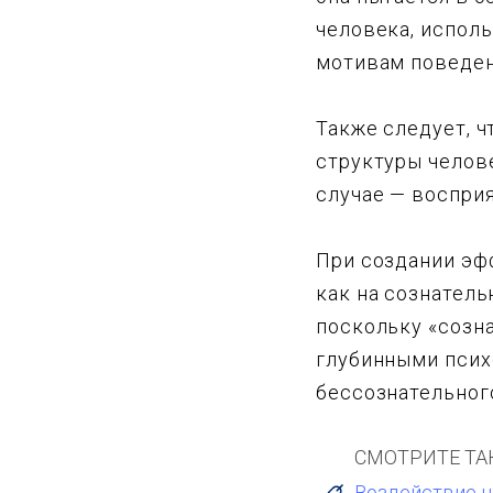
человека, испол
мотивам поведен
Также следует, 
структуры челов
случае — воспри
При создании эф
как на сознатель
поскольку «созн
глубинными псих
бессознательног
СМОТРИТЕ ТА
Воздействие н