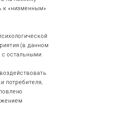
ь к «низменным»
 психологической
риятия (в данном
 с остальными.
 воздействовать
ки потребителя,
словлено
ажением