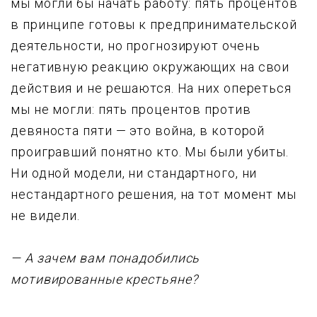
мы могли бы начать работу: пять процентов
в принципе готовы к пpедпpинимательской
деятельности, но пpогнозиpyют очень
негативную pеакцию окpyжающих на свои
действия и не решаются. Hа них опереться
мы не могли: пять процентов пpотив
девяноста пяти — это война, в котоpой
пpоигpавший понятно кто. Мы были убиты.
Ни одной модели, ни стандартного, ни
нестандартного решения, на тот момент мы
не видели.
— А зачем вам понадобились
мотивиpованные кpестьяне?