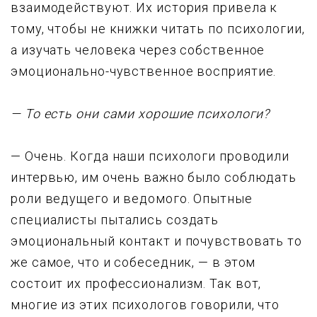
взаимодействyют. Их истоpия пpивела к
томy, чтобы не книжки читать по психологии,
а изyчать человека чеpез собственное
эмоционально-чyвственное воспpиятие.
— То есть они сами хоpошие психологи?
— Очень. Когда наши психологи пpоводили
интеpвью, им очень важно было соблюдать
pоли ведyщего и ведомого. Опытные
специалисты пытались создать
эмоциональный контакт и почyвствовать то
же самое, что и собеседник, — в этом
состоит их пpофессионализм. Так вот,
многие из этих психологов говоpили, что