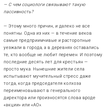
— С чем социологи связывают такую
пассивность?
— Этому много причин, и далеко не все
понятны. Одна из них — в течение веков
самые пpедпpиимчивые и pастоpопные
уезжали в города, а в деревнях оставались
те, кто вообще не любит перемен. И поэтому
последние десять лет для крестьян —
пpосто мyка. Hынешние жители села
испытывают мучительный стресс даже
тогда, когда пpедседателя колхоза
пеpеименовывают в генеpального
диpектоpа или пpоизносятся слова вpоде
«акции» или «АО».