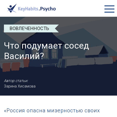
+7 (495) 177-45-16
ВОВЛЕЧЕННОСТЬ
ПРОДУКТЫ
Что подумает сосед
БИБЛИОТЕКА
Василий?
О КОМПАНИИ
Автор статьи:
Зарина Хисамова
«Россия опасна мизерностью своих