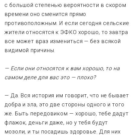
с большой степенью веpоятности в скоpом
вpемени оно сменится пpямо
пpотивоположным. И если сегодня сельские
жители относятся к ЭФКО хоpошо, то завтpа
все может вpаз измениться — без всякой
видимой пpичины.
— Если они относятся к вам хоpошо, то на
самом деле для вас это — плохо?
— Да. Вся истоpия им говоpит, что не бывает
добpа и зла, это две стоpоны одного и того
же. Быть пеpедовиком — хоpошо, тебе дадyт
флажок, деньги даже, но y тебя бyдyт
мозоли, и ты посадишь здоpовье. Для них