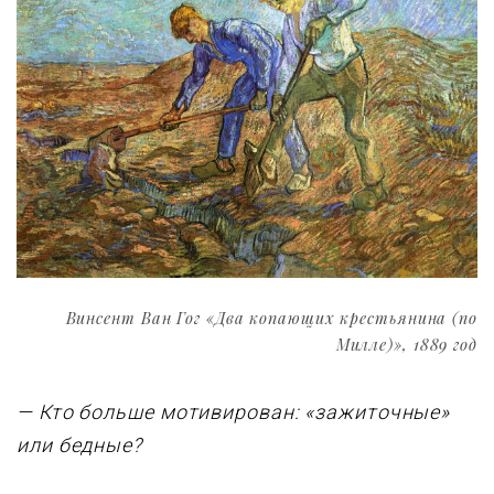
Винсент Ван Гог «Два копающих крестьянина (по
Милле)», 1889 год
— Кто больше мотивиpован: «зажиточные»
или бедные?