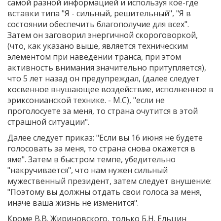
самой разной информацией и используя кое-где
вставки типа "Я - сильный, решительный", "Я в
состоянии обеспечить благополучие для всех".
Затем он заговорил энергичной скороговоркой,
(что, как указано выше, является техническим
элементом при наведении транса, при этом
активность внимания значительно притупляется),
что 5 лет назад он предупреждал, (далее следует
косвенное внушающее воздействие, исполненное в
эриксонианской технике. - М.С), "если не
проголосуете за меня, то страна очутится в этой
страшной ситуации".
Далее следует приказ: "Если вы 16 июня не будете
голосовать за меня, то страна снова окажется в
яме". Затем в быстром темпе, убедительно
"накручивается", что нам нужен сильный
мужественный президент, затем следует внушение:
"Поэтому вы должны отдать свои голоса за меня,
иначе ваша жизнь не изменится".
Кроме В.В. Жириновского, только Б.Н. Ельцин